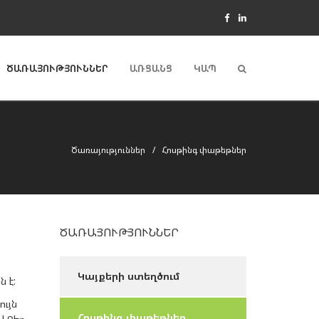
ԾԱՌԱՅՈՒԹՅՈՒՆՆԵՐ
ԱՌՑԱՆՑ
ԿԱՊ
Ծառայություններ
Հոսթինգ փաթեթներ
ԾԱՌԱՅՈՒԹՅՈՒՆՆԵՐ
Կայքերի ստեղծում
 է:
ույն
Հոսթինգ փաթեթներ