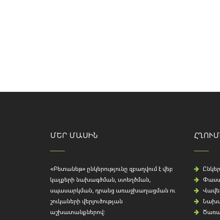
ՄԵՐ ՄԱՍԻՆ
ՀՂՈՒՄ
«Բետանեթ» ընկերությունը զբաղվում է վեբ
Ընկեր
կայքերի նախագծման, ստեղծման,
Փաստ
սպասարկման, դրանց առաջխաղացման ու
Վավե
շուկաների վերլուծության
Նախա
աշխատանքներով։
Ծառայ