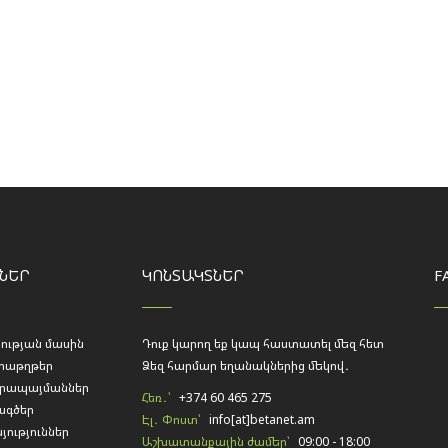
ՆԵՐ
ԿՈՆՏԱԿՏՆԵՐ
F
ության մասին
Դուք կարող եք կապ հաստատել մեզ հետ
աթղթեր
Ձեզ հարմար եղանակներից մեկով․
րապայմաններ
Հեռ․՝
+374 60 465 275
գծեր
Էլ․ Փոստ՝
info[at]betanet.am
ություններ
Աշխատանքային ժամեր՝
09:00 - 18:00