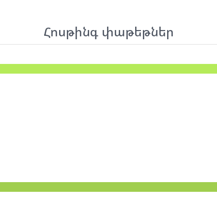
Հոսթինգ փաթեթներ