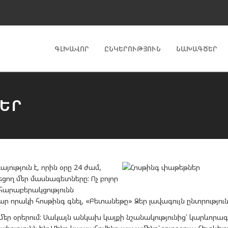
ԳԼԽԱՎՈՐ
ԸՆԿԵՐՈՒԹՅՈՒՆ
ՆԱԽԱԳԾԵՐ
ԵՐ
ություն է, որին օրը 24 ժամ,
եցող մեր մասնագետները: Ոչ բոլոր
 հարաբերակցությունն
ար որակի հոսթինգ գնել, «Բետանեթը» Ձեր լավագույն ընտրությունն
ն մեր օրերում: Սակայն անկախ կայքի նշանակությունից՝ կարևորագ