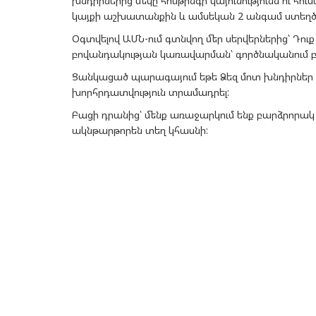
խնդիրներից մեկը հոսթինգի կայունությունն ու հու
կայքի աշխատանքին և ամսեկան 2 անգամ ստեղծե
Օգտվելով ԱՄՆ-ում գտնվող մեր սերվերներից՝ Դո
բովանդակության կառավարման՝ գործնականում բ
Ցանկացած պարագայում եթե Ձեզ մոտ խնդիրն
խորհրդատվություն տրամադրել:
Բացի դրանից՝ մենք առաջարկում ենք բարձրորակ փ
ակնթարթորեն տեղ կհասնի: