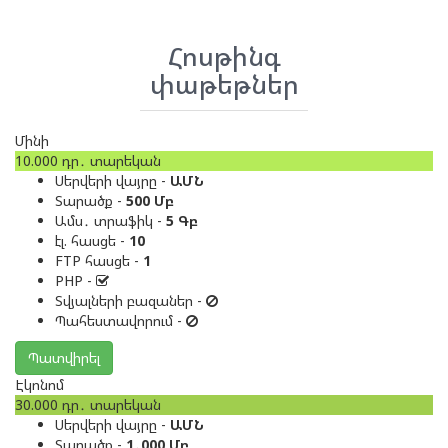
Հոսթինգ
փաթեթներ
Մինի
10.000
դր․
տարեկան
Սերվերի վայրը -
ԱՄՆ
Տարածք -
500 Մբ
Ամս․ տրաֆիկ -
5 Գբ
էլ. հասցե -
10
FTP հասցե -
1
PHP -
Տվյալների բազաներ -
Պահեստավորում -
Պատվիրել
Էկոնոմ
30.000
դր․
տարեկան
Սերվերի վայրը -
ԱՄՆ
Տարածք -
1․000 Մբ