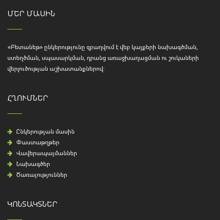
ՄԵՐ ՄԱՍԻՆ
«Բետանեթ» ընկերությունը զբաղվում է վեբ կայքերի նախագծման,
ստեղծման, սպասարկման, դրանց առաջխաղացման ու շուկաների
վերլուծության աշխատանքներով։
ՀՂՈՒՄՆԵՐ
Ընկերության մասին
Փաստաթղթեր
Վավերապայմաններ
Նախագծեր
Ծառայություններ
ԿՈՆՏԱԿՏՆԵՐ