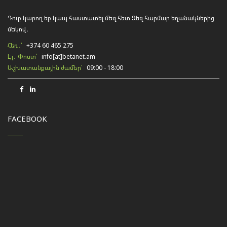
Դուք կարող եք կապ հաստատել մեզ հետ Ձեզ հարմար եղանակներից
մեկով․
Հեռ․՝
+374 60 465 275
Էլ․ Փոստ՝
info[at]betanet.am
Աշխատանքային ժամեր՝
09:00 - 18:00
FACEBOOK