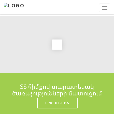
Toggl
navig
ՏՏ հիմքով տարատեսակ
ծառայությունների մատուցում
ՄԵՐ ՄԱՍԻՆ